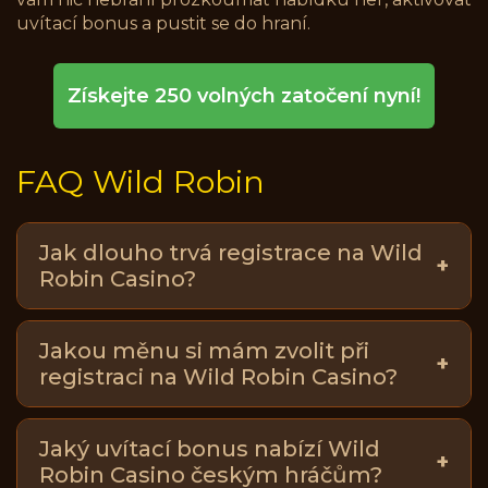
uvítací bonus a pustit se do hraní.
Získejte 250 volných zatočení nyní!
FAQ Wild Robin
Jak dlouho trvá registrace na Wild
Robin Casino?
Registrace na Wild Robin Casino je rychlá a
přímočará – zvládnete ji do pěti minut. Stačí
Jakou měnu si mám zvolit při
vyplnit e-mail, heslo, osobní údaje, zvolit měnu
registraci na Wild Robin Casino?
účtu a potvrdit e-mailovou adresu kliknutím
na odkaz v potvrzovací zprávě.
Doporučujeme zvolit CZK (české koruny),
abyste se vyhnuli zbytečným konverzním
Jaký uvítací bonus nabízí Wild
poplatkům. Měnu účtu většinou nelze po
Robin Casino českým hráčům?