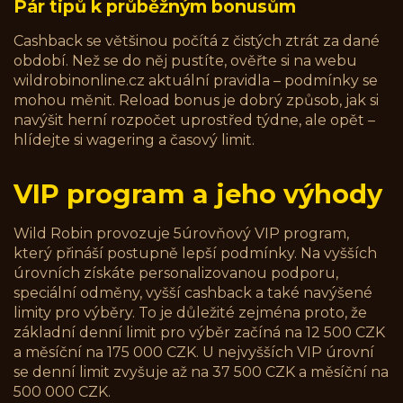
Pár tipů k průběžným bonusům
Cashback se většinou počítá z čistých ztrát za dané
období. Než se do něj pustíte, ověřte si na webu
wildrobinonline.cz aktuální pravidla – podmínky se
mohou měnit. Reload bonus je dobrý způsob, jak si
navýšit herní rozpočet uprostřed týdne, ale opět –
hlídejte si wagering a časový limit.
VIP program a jeho výhody
Wild Robin provozuje 5úrovňový VIP program,
který přináší postupně lepší podmínky. Na vyšších
úrovních získáte personalizovanou podporu,
speciální odměny, vyšší cashback a také navýšené
limity pro výběry. To je důležité zejména proto, že
základní denní limit pro výběr začíná na 12 500 CZK
a měsíční na 175 000 CZK. U nejvyšších VIP úrovní
se denní limit zvyšuje až na 37 500 CZK a měsíční na
500 000 CZK.