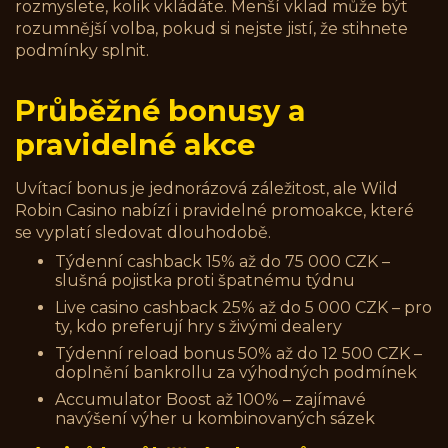
rozmyslete, kolik vkládáte. Menší vklad může být
rozumnější volba, pokud si nejste jistí, že stihnete
podmínky splnit.
Průběžné bonusy a
pravidelné akce
Uvítací bonus je jednorázová záležitost, ale Wild
Robin Casino nabízí i pravidelné promoakce, které
se vyplatí sledovat dlouhodobě.
Týdenní cashback 15% až do 75 000 CZK –
slušná pojistka proti špatnému týdnu
Live casino cashback 25% až do 5 000 CZK – pro
ty, kdo preferují hry s živými dealery
Týdenní reload bonus 50% až do 12 500 CZK –
doplnění bankrollu za výhodných podmínek
Accumulator Boost až 100% – zajímavé
navýšení výher u kombinovaných sázek