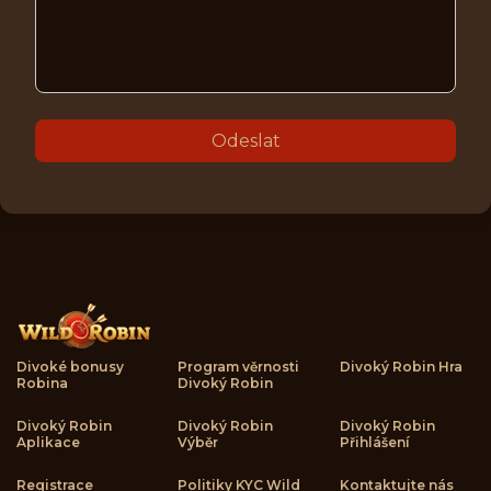
Odeslat
Divoké bonusy
Program věrnosti
Divoký Robin Hra
Robina
Divoký Robin
Divoký Robin
Divoký Robin
Divoký Robin
Aplikace
Výběr
Přihlášení
Registrace
Politiky KYC Wild
Kontaktujte nás