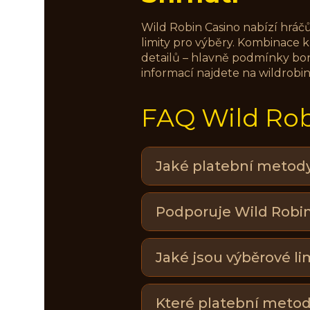
Wild Robin Casino nabízí hrá
limity pro výběry. Kombinace k
detailů – hlavně podmínky bon
informací najdete na wildrobin
FAQ Wild Ro
Jaké platební metody
Wild Robin Casino podporuje
kryptoměny jako Bitcoin a 
Podporuje Wild Robin
Ano, Wild Robin Casino po
konverzi měn.
Jaké jsou výběrové li
Základní hráči mají denní l
CZK denně a až 500 000 CZ
Které platební metod