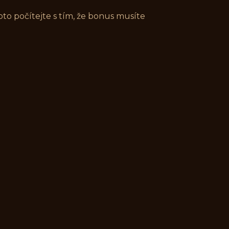
to počítejte s tím, že bonus musíte