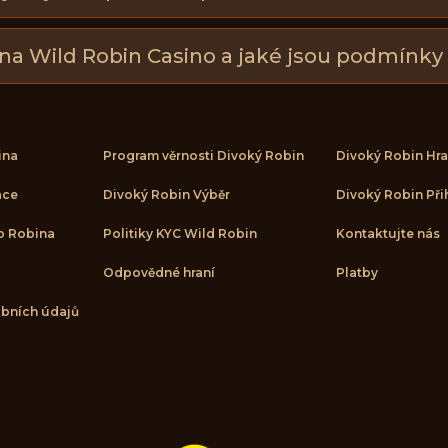
r nejsou způsobilé pro uvítací bonus. Pro získání bonusu
Jeton nebo kryptoměny.
 na Wild Robin Casino a jaké jsou podmínky
o cca 12 500 CZK plus 200 free spinů. Požadavek na proto
ina
Program věrnosti Divoký Robin
Divoký Robin Hra
ace
Divoký Robin Výběr
Divoký Robin Při
o Robina
Politiky KYC Wild Robin
Kontaktujte nás
Odpovědné hraní
Platby
bních údajů