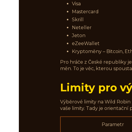
Visa
Mastercard
Skrill
Neteller
Jeton
eZeeWallet
Kryptoměny – Bitcoin, Et
Pro hráče z České republiky j
měn. To je věc, kterou spousta 
Limity pro v
Výběrové limity na
Wild Robin
vaše limity. Tady je orientační 
Parametr