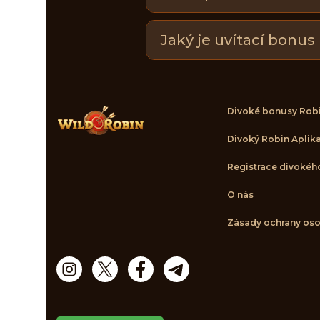
Vklady přes Skrill a Netelle
například platební kartu, 
Jaký je uvítací bonus
Uvítací bonus je 100 % až d
být splněn během 10 dnů.
Divoké bonusy Rob
Divoký Robin Aplik
Registrace divokéh
O nás
Zásady ochrany oso