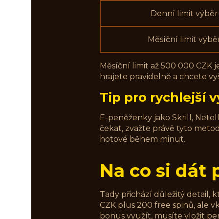
Denní limit výbě
Měsíční limit výbě
Měsíční limit až 500 000 CZK 
hrajete pravidelně a chcete vyš
Tip pro rychlejší 
E-peněženky jako Skrill, Nete
čekat, zvažte právě tyto meto
hotové během minut.
Na co si dát
Tady přichází důležitý detail,
CZK plus 200 free spinů, ale v
bonus využít, musíte vložit 