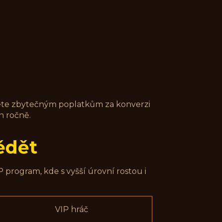
hnete zbytečným poplatkům za konverzi
n ročně.
ědět
P program, kde s vyšší úrovní rostou i
VIP hráč