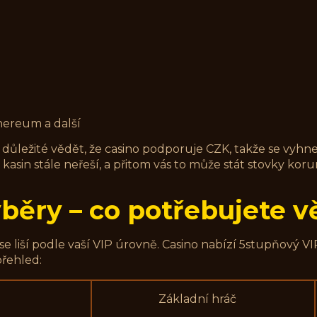
hereum a další
e důležité vědět, že casino podporuje CZK, takže se vy
kasin stále neřeší, a přitom vás to může stát stovky koru
ýběry – co potřebujete v
se liší podle vaší VIP úrovně. Casino nabízí 5stupňový VI
přehled:
Základní hráč