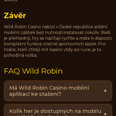
Závěr
Wild Robin Casino nabízí v České republice solidní
mobilní zážitek bez nutnosti instalovat cokoliv. Web
je přehledný, hry se načítají rychle a máte k dispozici
kompletní funkce včetně sportovních sázek. Pro
hráče, kteří chtějí mít kasino vždy po ruce, je to
pohodlná volba.
FAQ Wild Robin
Má Wild Robin Casino mobilní
aplikaci ke stažení?
Ne, Wild Robin Casino nemá dedikovanou
mobilní aplikaci. Místo toho nabízí plně
Kolik her je dostupných na mobilu
optimalizovanou responzivní webovou