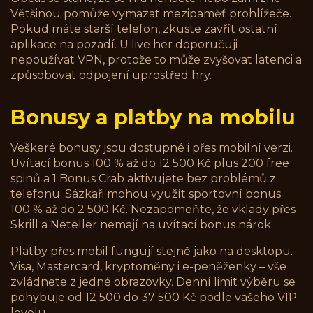
Většinou pomůže vymazat mezipaměť prohlížeče.
Pokud máte starší telefon, zkuste zavřít ostatní
aplikace na pozadí. U live her doporučuji
nepoužívat VPN, protože to může zvyšovat latenci a
způsobovat odpojení uprostřed hry.
Bonusy a platby na mobilu
Veškeré bonusy jsou dostupné i přes mobilní verzi.
Uvítací bonus 100 % až do 12 500 Kč plus 200 free
spinů a 1 Bonus Crab aktivujete bez problémů z
telefonu. Sázkaři mohou využít sportovní bonus
100 % až do 2 500 Kč. Nezapomeňte, že vklady přes
Skrill a Neteller nemají na uvítací bonus nárok.
Platby přes mobil fungují stejně jako na desktopu.
Visa, Mastercard, kryptoměny i e-peněženky – vše
zvládnete z jedné obrazovky. Denní limit výběru se
pohybuje od 12 500 do 37 500 Kč podle vašeho VIP
levelu.