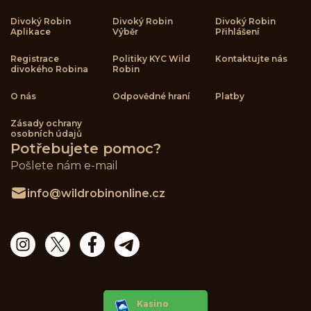
Divoký Robin
Divoký Robin
Divoký Robin
Aplikace
Výběr
Přihlášení
Registrace
Politiky KYC Wild
Kontaktujte nás
divokého Robina
Robin
O nás
Odpovědné hraní
Platby
Zásady ochrany
osobních údajů
Potřebujete pomoc?
Pošlete nám e-mail
info@wildrobinonline.cz
Kasino