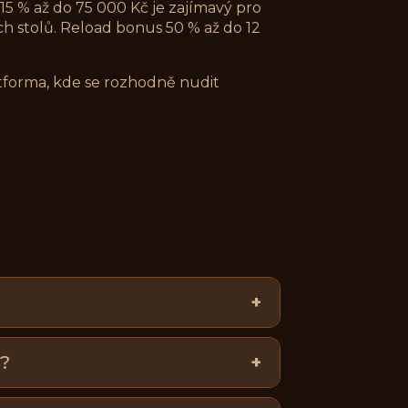
5 % až do 75 000 Kč je zajímavý pro
ých stolů. Reload bonus 50 % až do 12
atforma, kde se rozhodně nudit
alog zahrnuje klasické a video
t?
 jedním Bonus Crab. Podmínka