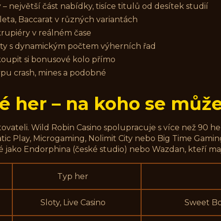
– největší část nabídky, tisíce titulů od desítek studií
uleta, Baccarat v různých variantách
 krupiéry v reálném čase
ty s dynamickým počtem výherních řad
oupit si bonusové kolo přímo
typu crash, mines a podobné
é her – na koho se může
ytovateli. Wild Robin Casino spolupracuje s více než 90 he
ic Play, Microgaming, Nolimit City nebo Big Time Gaming
é jako Endorphina (české studio) nebo Wazdan, kteří maj
Typ her
Sloty, Live Casino
Sweet Bo