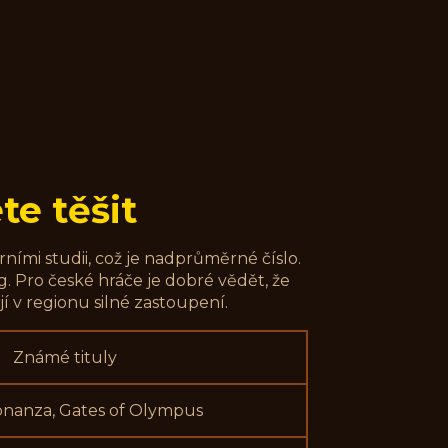
te těšit
rními studii, což je nadprůměrné číslo.
. Pro české hráče je dobré vědět, že
í v regionu silné zastoupení.
Známé tituly
nanza, Gates of Olympus